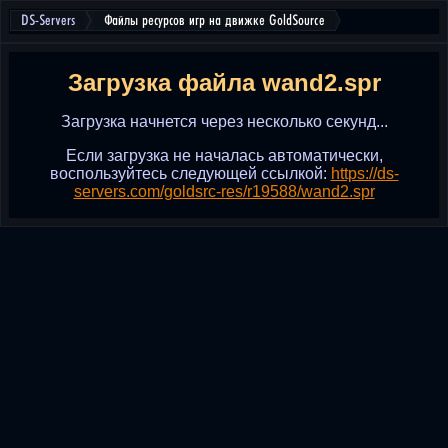
DS-Servers
Файлы ресурсов игр на движке GoldSource
Загрузка файла wand2.spr
Загрузка начнется через несколько секунд...
Если загрузка не началась автоматически,
воспользуйтесь следующей ссылкой:
https://ds-
servers.com/goldsrc-res/r19588/wand2.spr