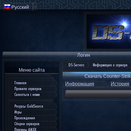
Русский
Логин
DS-Servers
Информация о сервере
Меню сайта
Скачать Counter-Strik
Главная
Информация
История
Правила серверов
Связаться с нами
Ресурсы GoldSource
Игры
Прохождения
Сборки серверов
Плагины AMXX