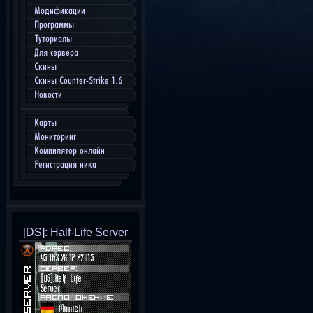
Модификации
Программы
Туториалы
Для сервера
Скины
Скины Counter-Strike 1.6
Новости
Карты
Мониторинг
Компилятор онлайн
Регистрация ника
[DS]: Half-Life Server