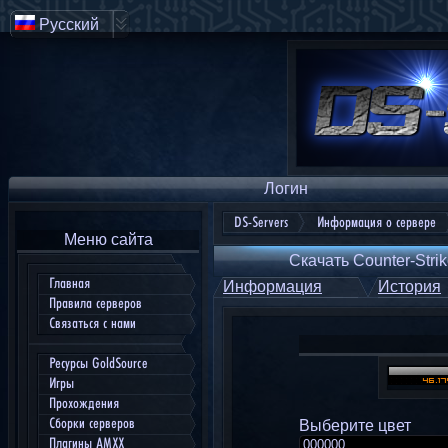
Русский
Логин
DS-Servers
Информация о сервере
Меню сайта
Скачать Counter-Strik
Главная
Информация
История
Правила серверов
Связаться с нами
Ресурсы GoldSource
Игры
Прохождения
Сборки серверов
Выберите цвет
Плагины AMXX