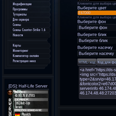
Кликните для выбора цв
Модификации
Выберите цвет
Программы
Туториалы
Кликните для выбора цв
Для сервера
Выберите фон
Скины
Выберите фон
Скины Counter-Strike 1.6
Выберите блик
Новости
Выберите блик
Карты
Выберите насечку
Мониторинг
Выберите насечку
Компилятор онлайн
Регистрация ника
[DS]: Half-Life Server