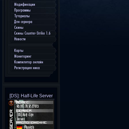
Модификации
Программы
Туториалы
Для сервера
Скины
Скины Counter-Strike 1.6
Новости
Карты
Мониторинг
Компилятор онлайн
Регистрация ника
[DS]: Half-Life Server