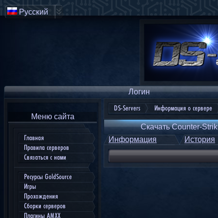
Русский
Логин
DS-Servers
Информация о сервере
Меню сайта
Скачать Counter-Strik
Главная
Информация
История
Правила серверов
Связаться с нами
Ресурсы GoldSource
Игры
Прохождения
Сборки серверов
Плагины AMXX