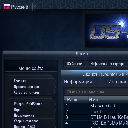
Русский
Логин
DS-Servers
Информация о сервере
Меню сайта
Скачать Counter-Strik
Главная
Информация
История
Правила серверов
Связаться с нами
Ранк
Имя
Ресурсы GoldSource
1
M.a.v.e.r.i.c.k
Игры
2
Hokil
Прохождения
3
ST1M B Hau`KoB
Сборки серверов
4
[RG] ДеРьМо Из
Плагины AMXX