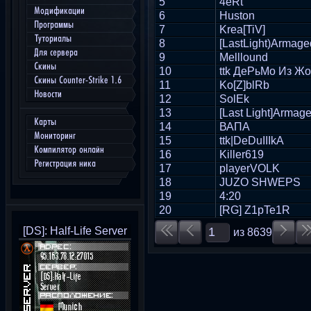
5
4eRt
Модификации
6
Huston
Программы
7
Krea[TiV]
Туториалы
8
[LastLight)Armag
Для сервера
9
Melllound
Скины
10
ttk ДеРьМо Из Ж
Скины Counter-Strike 1.6
11
Ko[Z]blRb
Новости
12
SolEk
13
[Last Light]Arma
Карты
14
ВАПА
Мониторинг
15
ttk|DeDuIIIkA
Компилятор онлайн
16
Killer619
Регистрация ника
17
playerVOLK
18
JUZO SHWEPS
19
4:20
20
[RG] Z1pTe1R
[DS]: Half-Life Server
из
8639