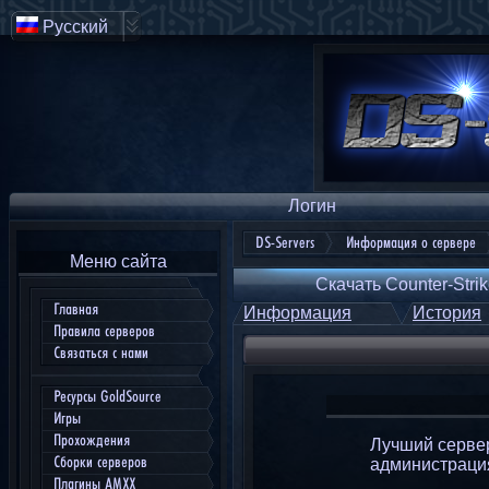
Русский
Логин
DS-Servers
Информация о сервере
Меню сайта
Скачать Counter-Strik
Главная
Информация
История
Правила серверов
Связаться с нами
Ресурсы GoldSource
Игры
Прохождения
Лучший сервер
Сборки серверов
администрация
Плагины AMXX