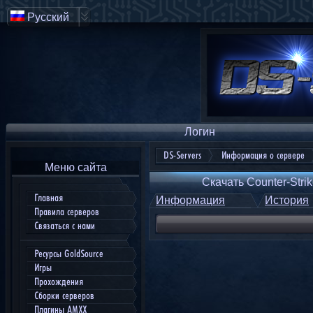
Русский
Логин
DS-Servers
Информация о сервере
Меню сайта
Скачать Counter-Strik
Главная
Информация
История
Правила серверов
Связаться с нами
Ресурсы GoldSource
Игры
Прохождения
Сборки серверов
Плагины AMXX