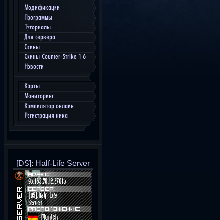
Модификации
Программы
Туториалы
Для сервера
Скины
Скины Counter-Strike 1.6
Новости
Карты
Мониторинг
Компилятор онлайн
Регистрация ника
[DS]: Half-Life Server