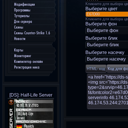
Кликните для выбора цв
Модификации
Выберите цвет
Программы
Туториалы
Кликните для выбора цв
Для сервера
Выберите фон
Скины
Выберите фон
Скины Counter-Strike 1.6
Выберите блик
Новости
Выберите блик
Карты
Выберите насечку
Мониторинг
Выберите насечку
Компилятор онлайн
Регистрация ника
[DS]: Half-Life Server