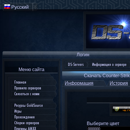
Русский
Логин
DS-Servers
Информация о сервере
Меню сайта
Скачать Counter-Strik
Главная
Информация
История
Правила серверов
Связаться с нами
Ресурсы GoldSource
Игры
Прохождения
Сборки серверов
Выберите цвет
Плагины AMXX