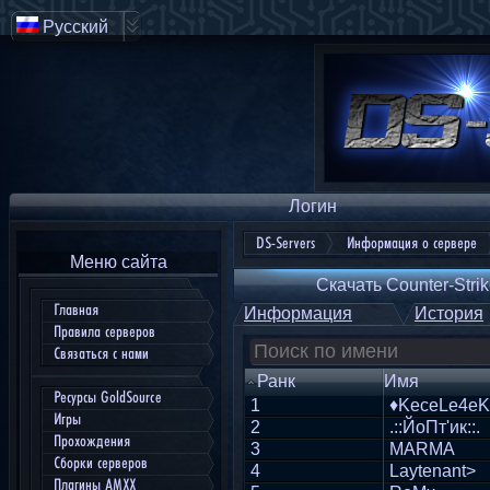
Русский
Логин
DS-Servers
Информация о сервере
Меню сайта
Скачать Counter-Strik
Главная
Информация
История
Правила серверов
Связаться с нами
Ранк
Имя
Ресурсы GoldSource
1
♦KeceLe4eK
Игры
2
.::ЙоПт'ик::.
Прохождения
3
MARMA
Сборки серверов
4
Laytenant>
Плагины AMXX