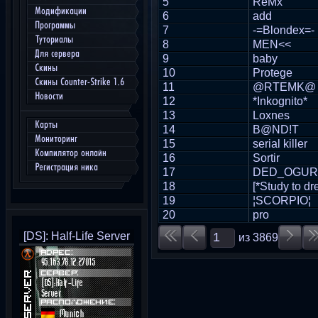
5
ReMx
Модификации
6
add
Программы
7
-=Blondex=-
Туториалы
8
MEN<<
Для сервера
9
baby
Скины
10
Protege
Скины Counter-Strike 1.6
11
@RTEMK@
Новости
12
*Inkognito*
13
Loxnes
Карты
14
B@ND!T
Мониторинг
15
serial killer
Компилятор онлайн
16
Sortir
Регистрация ника
17
DED_OGUR
18
[*Study to dr
19
¦SCORPIO¦
20
pro
[DS]: Half-Life Server
из
3869