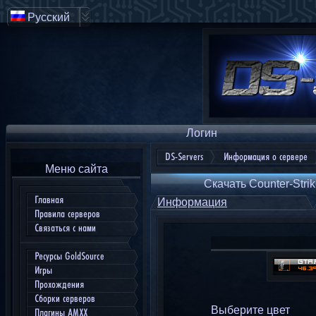
Русский
Логин
DS-Servers
Информация о сервере
Меню сайта
Скачать Counter-Strik
Главная
Информация
Правила серверов
Связаться с нами
Ресурсы GoldSource
Игры
Прохождения
Сборки серверов
Выберите цвет
Плагины AMXX