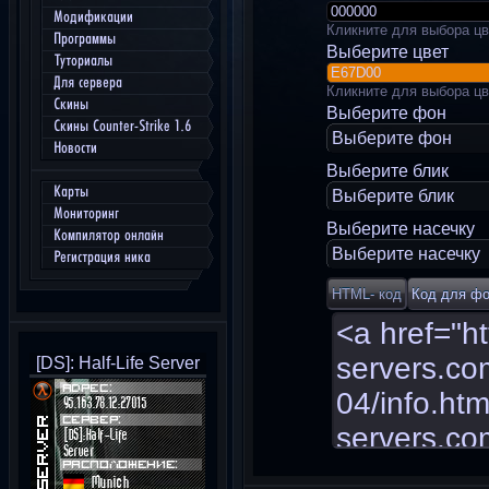
Модификации
Кликните для выбора цв
Программы
Выберите цвет
Туториалы
Для сервера
Кликните для выбора цв
Скины
Выберите фон
Скины Counter-Strike 1.6
Выберите фон
Новости
Выберите блик
Карты
Выберите блик
Мониторинг
Выберите насечку
Компилятор онлайн
Выберите насечку
Регистрация ника
[DS]: Half-Life Server