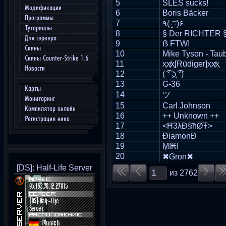
5
SLES sucks!
Модификации
6
Boris Bäcker
Программы
7
٩(- ̮̮̃-̃)۶
Туториалы
8
§ Der RICHTER 
Для сервера
9
ẞ FTW!
Скины
10
Mike Tyson - Tau
Скины Counter-Strike 1.6
11
ҳҳ̸ҳ[Rüdiger]ҳҳ̸ҳ
Новости
12
( ͡° ͜ʖ ͡°)
13
G-36
Карты
14
ツ
Мониторинг
15
Carl Johnson
Компилятор онлайн
16
++ Unknown ++
Регистрация ника
17
<Ħ3λÐ§ħØŦ>
18
ĐiamonĐ
19
ṂῙ₭Ῑ
20
✖Gron✖
[DS]: Half-Life Server
из
2762