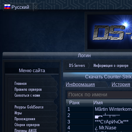
Русский
Логин
DS-Servers
Информация о сервере
Меню сайта
Скачать Counter-Strik
Главная
Информация
История
Правила серверов
Связаться с нами
Ранк
Имя
Ресурсы GoldSource
1
Mârtin Winterkorn
Игры
2
▄︻┻┳═一
Прохождения
3
***CтАрИчОк***
Сборки серверов
4
¿ Mr.Nase
Плагины AMXX