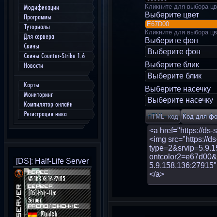
Кликните для выбора цв
Модификации
Выберите цвет
Программы
Туториалы
Кликните для выбора цв
Для сервера
Выберите фон
Скины
Выберите фон
Скины Counter-Strike 1.6
Выберите блик
Новости
Выберите блик
Карты
Выберите насечку
Мониторинг
Выберите насечку
Компилятор онлайн
Регистрация ника
[DS]: Half-Life Server