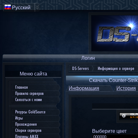
Русский
Логин
DS-Servers
Информация о сервере
Меню сайта
Скачать Counter-Strik
Главная
Информация
История
Правила серверов
Связаться с нами
Ресурсы GoldSource
Игры
Прохождения
Сборки серверов
Выберите цвет
Плагины AMXX