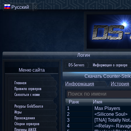
Русский
Логин
DS-Servers
Информация о сервере
Меню сайта
Скачать Counter-Strik
Главная
Информация
История
Правила серверов
Связаться с нами
Ранк
Имя
Ресурсы GoldSource
1
Max Players
Игры
2
<Silicone Soul>
Прохождения
3
[TNA] Totally Not
Сборки серверов
4
-=Relay=- Ravag
Плагины AMXX