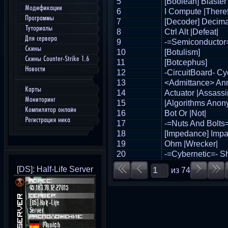
5
[Boolean] Blaster
Модификации
6
I Compute |Theref
Программы
7
[Decoder] Decima
Туториалы
8
Ctrl Alt |Defeat|
Для сервера
9
-=Semiconductor=
Скины
10
[Botulism]
Скины Counter-Strike 1.6
11
[Botcephus]
Новости
12
-CircuitBoard- Cy
13
<Admittance> Ann
Карты
14
Actuator |Assassi
Мониторинг
15
|Algorithms Ano
Компилятор онлайн
16
Bot Or |Not|
Регистрация ника
17
-=Nuts And Bolts
18
[Impedance] Impa
19
Ohm |Wrecker|
20
-=Cybernetic=- S
[DS]: Half-Life Server
из
74