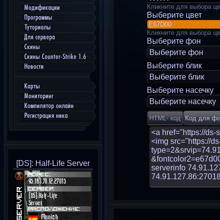
Кликните для выбора цв
Модификации
Выберите цвет
Программы
Туториалы
Кликните для выбора цв
Для сервера
Выберите фон
Скины
Выберите фон
Скины Counter-Strike 1.6
Выберите блик
Новости
Выберите блик
Карты
Выберите насечку
Мониторинг
Выберите насечку
Компилятор онлайн
Регистрация ника
[DS]: Half-Life Server