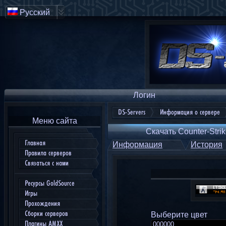
Русский
Логин
DS-Servers
Информация о сервере
Меню сайта
Скачать Counter-Strik
Главная
Информация
История
Правила серверов
Связаться с нами
Ресурсы GoldSource
Игры
Прохождения
Сборки серверов
Выберите цвет
Плагины AMXX