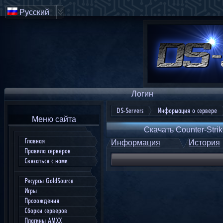
Русский
Логин
DS-Servers
Информация о сервере
Меню сайта
Скачать Counter-Strik
Главная
Информация
История
Правила серверов
Связаться с нами
Ресурсы GoldSource
Игры
Прохождения
Сборки серверов
Плагины AMXX