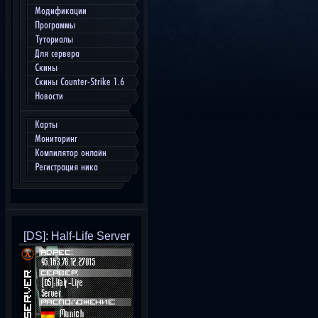
Модификации
Программы
Туториалы
Для сервера
Скины
Скины Counter-Strike 1.6
Новости
Карты
Мониторинг
Компилятор онлайн
Регистрация ника
[DS]: Half-Life Server