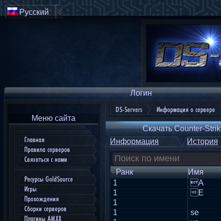
Русский
Логин
DS-Servers
Информация о сервере
Меню сайта
Скачать Counter-Strik
Главная
Информация
История
Правила серверов
Связаться с нами
Ранк
Имя
Ресурсы GoldSource
1
A
Игры
1
E
Прохождения
1
Сборки серверов
1
se
Плагины AMXX