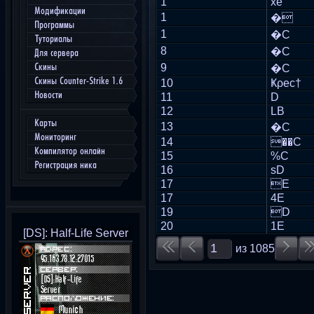
1
xe
Модификации
1
�
Программы
1
�C
Туториалы
8
�C
Для сервера
Скины
9
�C
Скины Counter-Strike 1.6
10
Ҝρес†
Новости
11
D
12
LB
Карты
13
�C
Мониторинг
14
��C
Компилятор онлайн
15
%C
Регистрация ника
16
sD
17
E
17
4E
19
D
20
1E
[DS]: Half-Life Server
из
1085