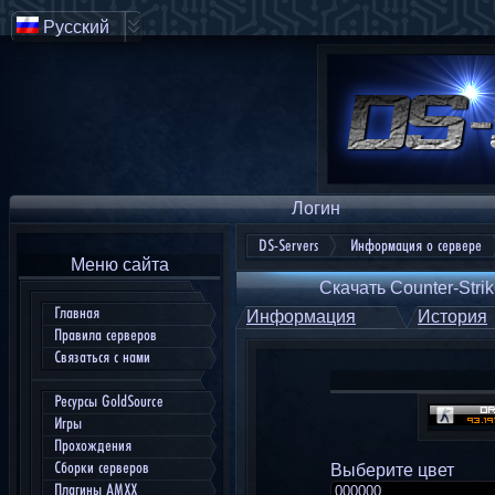
Русский
Логин
DS-Servers
Информация о сервере
Меню сайта
Скачать Counter-Strik
Главная
Информация
История
Правила серверов
Связаться с нами
Ресурсы GoldSource
Игры
Прохождения
Сборки серверов
Выберите цвет
Плагины AMXX