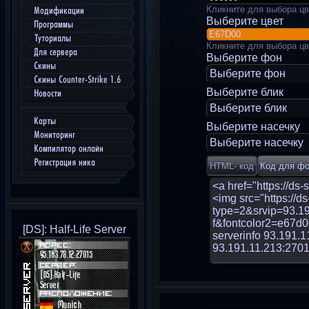
Кликните для выбора цв
Модификации
Выберите цвет
Программы
Туториалы
Кликните для выбора цв
Для сервера
Выберите фон
Скины
Выберите фон
Скины Counter-Strike 1.6
Выберите блик
Новости
Выберите блик
Карты
Выберите насечку
Мониторинг
Выберите насечку
Компилятор онлайн
Регистрация ника
[DS]: Half-Life Server