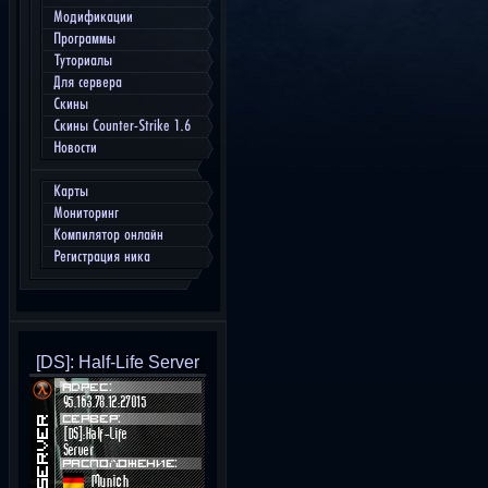
Модификации
Программы
Туториалы
Для сервера
Скины
Скины Counter-Strike 1.6
Новости
Карты
Мониторинг
Компилятор онлайн
Регистрация ника
[DS]: Half-Life Server