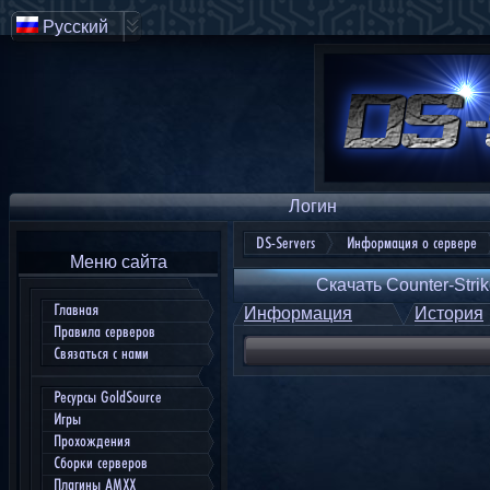
Русский
Логин
DS-Servers
Информация о сервере
Меню сайта
Скачать Counter-Strik
Главная
Информация
История
Правила серверов
Связаться с нами
Ресурсы GoldSource
Игры
Прохождения
Сборки серверов
Плагины AMXX