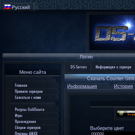
Русский
Логин
DS-Servers
Информация о сервере
Меню сайта
Скачать Counter-Strik
Главная
Информация
История
Правила серверов
Связаться с нами
Ресурсы GoldSource
Игры
Прохождения
Сборки серверов
Выберите цвет
Плагины AMXX