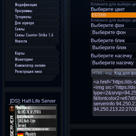
Кликните для выбора цв
Модификации
Выберите цвет
Программы
Туториалы
Кликните для выбора цв
Для сервера
Выберите фон
Скины
Выберите фон
Скины Counter-Strike 1.6
Выберите блик
Новости
Выберите блик
Карты
Выберите насечку
Мониторинг
Выберите насечку
Компилятор онлайн
Регистрация ника
[DS]: Half-Life Server