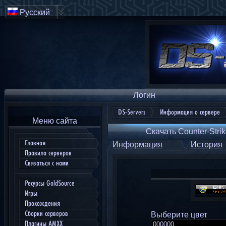
Русский
Логин
DS-Servers
Информация о сервере
Меню сайта
Скачать Counter-Strik
Главная
Информация
История
Правила серверов
Связаться с нами
Ресурсы GoldSource
Игры
Прохождения
Сборки серверов
Выберите цвет
Плагины AMXX