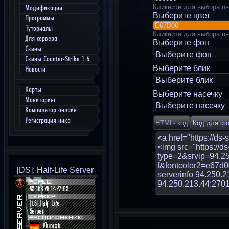
Кликните для выбора цв
Модификации
Выберите цвет
Программы
Туториалы
Кликните для выбора цв
Для сервера
Выберите фон
Скины
Выберите фон
Скины Counter-Strike 1.6
Выберите блик
Новости
Выберите блик
Карты
Выберите насечку
Мониторинг
Выберите насечку
Компилятор онлайн
Регистрация ника
[DS]: Half-Life Server