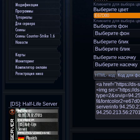
Кликните для выбора цв
Модификации
Выберите цвет
Программы
Туториалы
Кликните для выбора цв
Для сервера
Выберите фон
Скины
Выберите фон
Скины Counter-Strike 1.6
Выберите блик
Новости
Выберите блик
Карты
Выберите насечку
Мониторинг
Выберите насечку
Компилятор онлайн
Регистрация ника
[DS]: Half-Life Server