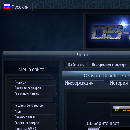
Русский
Логин
DS-Servers
Информация о сервере
Меню сайта
Скачать Counter-Strik
Главная
Информация
История
Правила серверов
Связаться с нами
Ресурсы GoldSource
Игры
Прохождения
Сборки серверов
Выберите цвет
Плагины AMXX