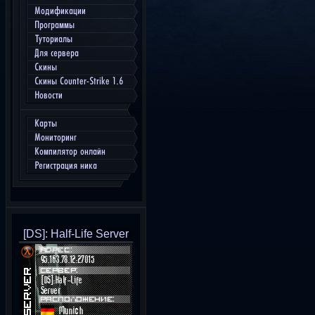
Модификации
Программы
Туториалы
Для сервера
Скины
Скины Counter-Strike 1.6
Новости
Карты
Мониторинг
Компилятор онлайн
Регистрация ника
[DS]: Half-Life Server