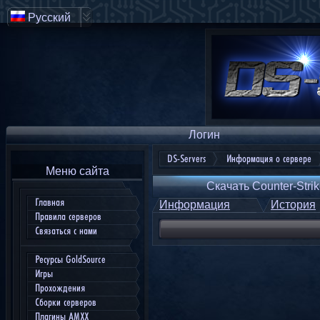
Русский
Логин
DS-Servers
Информация о сервере
Меню сайта
Скачать Counter-Strik
Главная
Информация
История
Правила серверов
Связаться с нами
Ресурсы GoldSource
Игры
Прохождения
Сборки серверов
Плагины AMXX