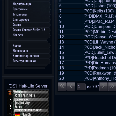
5
[POD]Cappadonn
Модификации
6
[POD]Usher (100
Программы
7
[P0D]Kelis (100)
Туториалы
8
[P*D]DMX_R.I.P. 
Для сервера
9
[P*D]2Pac_R.I.P. 
Скины
10
[POD]Campers De
Скины Counter-Strike 1.6
11
[P0D]M0rbid Desi
Новости
12
[POD]Kanye_West
13
[P0D]Lil_Wayne (
Карты
14
[P0D]Jack_Nichol
Мониторинг
15
[POD]Juliet_Lewi
Компилятор онлайн
16
[P*D]Headshot De
Регистрация ника
17
[P*D]Die Humans
18
[P*D]Redman (10
19
[P0D]Reakwon_th
20
[P0D]Anthony_Ho
[DS]: Half-Life Server
из
797