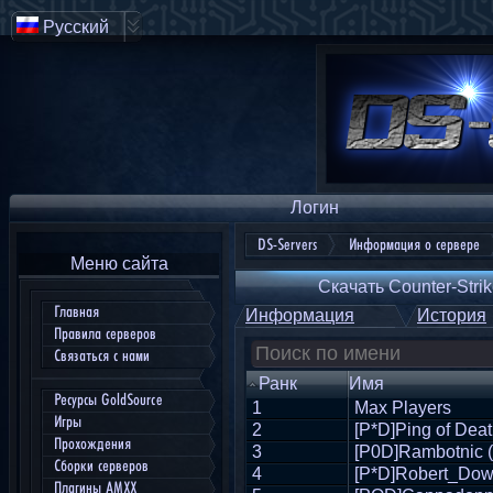
Русский
Логин
DS-Servers
Информация о сервере
Меню сайта
Скачать Counter-Strik
Главная
Информация
История
Правила серверов
Связаться с нами
Ранк
Имя
Ресурсы GoldSource
1
Max Players
Игры
2
[P*D]Ping of Deat
Прохождения
3
[P0D]Rambotnic 
Сборки серверов
4
[P*D]Robert_Dow
Плагины AMXX