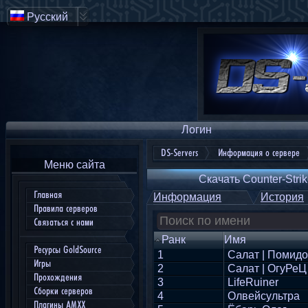
Русский
Логин
DS-Servers
Информация о сервере
Меню сайта
Скачать Counter-Strik
Главная
Информация
История
Правила серверов
Связаться с нами
Ранк
Имя
Ресурсы GoldSource
1
Салат | Помидо
Игры
2
Салат | OгуРеЦ
Прохождения
3
LifeRuiner
Сборки серверов
4
Олвейсультра
Плагины AMXX