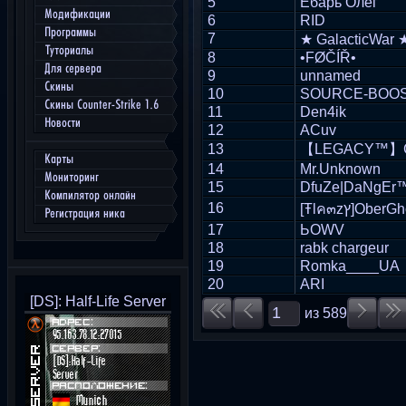
5
Ёбарь Олег
Модификации
6
RID
Программы
7
★ GalacticWar 
Туториалы
8
•FØČÍŘ•
Для сервера
9
unnamed
Скины
10
SOURCE-BOOST 
Скины Counter-Strike 1.6
11
Den4ik
Новости
12
ACuv
13
【LEGACY™】G
Карты
14
Mr.Unknown
Мониторинг
15
DfuZe|DaNgEr
Компилятор онлайн
16
[Ŧlค๓zץ]Obe
Регистрация ника
17
ЬOWV
18
rabk chargeur
19
Romka____UA
20
ARI
[DS]: Half-Life Server
из
589