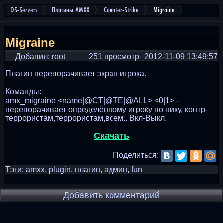
DS-Servers
Плагины AMXX
Counter-Strike
Migraine
Migraine
Добавил: root
251 просмотр
2012-11-09 13:49:57
Плагин переворачивает экран игрока.
Команды:
amx_migraine <name|@CT|@TE|@ALL> <0|1> -
переворачивает определённому игроку по нику, контр-
террористам,террористам,всем.. Вкл-Выкл.
Скачать
Поделиться:
Тэги: amxx, plugin, плагин, админ, fun
Добавить комментарий