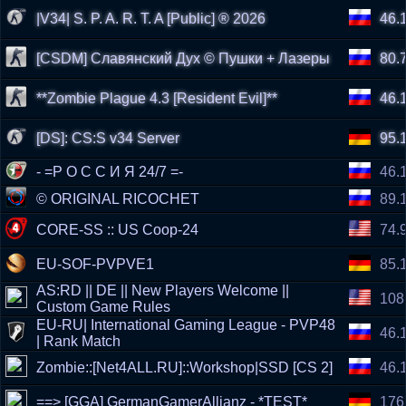
|V34| S. P. A. R. T. A [Public] ® 2026
46.
[CSDM] Славянский Дух © Пушки + Лазеры
80.
**Zombie Plague 4.3 [Resident Evil]**
46.
[DS]: CS:S v34 Server
95.
- =Р О С С И Я 24/7 =-
46.
© ORIGINAL RICOCHET
89.
CORE-SS :: US Coop-24
74.
EU-SOF-PVPVE1
85.
AS:RD || DE || New Players Welcome ||
108
Custom Game Rules
EU-RU| International Gaming League - PVP48
46.
| Rank Match
Zombie::[Net4ALL.RU]::Workshop|SSD [CS 2]
46.
==> [GGA] GermanGamerAllianz - *TEST*
176