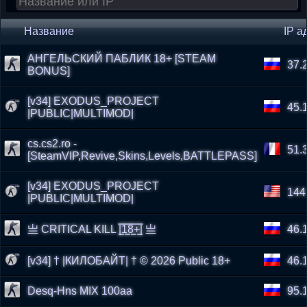
Название
IP а
АНГЕЛЬСКИЙ ПАБЛИК 18+ [STEAM
37.
BONUS]
[v34] EXODUS_PROJECT
45.
|PUBLIC|MULTIMOD|
cs.cs2.ro -
51.
[SteamVIP,Revive,Skins,Levels,BATTLEPASS]
[v34] EXODUS_PROJECT
144
|PUBLIC|MULTIMOD|
亗 CRITICAL KILL |͇̿1͇̿8͇̿+͇̿| 亗
46.
[v34] † |КИЛОБАЙТ| † © 2026 Public 18+
46.
Desq-Hns MIX 100aa
95.