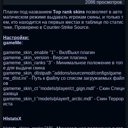
2086 просмотров
Плагин под названием
Top rank skins
позволяет в авто
матическом режиме выдавать игрокам скины, и только т
ем, кто находится на первых местах в таблице по статис
тике. Проверено в Counter-Strike Source.
Настройки:
gameMe:
gameme_skin_enable "1" - Вкл/Выкл плагин
gameme_skin_version - Версия плагина
gameme_skin_ranks "3" - Минимальное положение в топ
е для выдачи скина
gameme_skin_dlistpath "addons/sourcemod/configs/game
me_dlist.ini" - Путь к файлу со списом загружаемых файл
ов
gameme_skin_ct "models/player/ct_gign.mdl" - Скин Спецн
азовца
gameme_skin_t "models/player/t_arctic.mdl" - Скин Террор
иста
HlstatsX