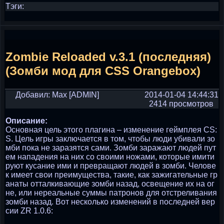
Тэги:
Zombie Reloaded v.3.1 (последняя)
(Зомби мод для CSS Orangebox)
Добавил: Max [ADMIN]
2014-01-04 14:44:31
2414 просмотров
Описание:
Основная цель этого плагина – изменение геймплея CS:
S. Цель игры заключается в том, чтобы люди убивали зо
мби пока не заразятся сами. Зомби заражают людей пут
ем нападения на них со своими ножами, которые имити
руют кусание ими и превращают людей в зомби. Челове
к имеет свои преимущества, такие, как зажигательные гр
анаты отталкивающие зомби назад, освещение их на ог
не, или нереальные суммы патронов для отстреливания
зомби назад. Вот несколько изменений в последней вер
сии ZR 1.0.6: