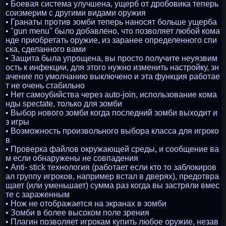
• Боевая система улучшена, ущерб от дробовика теперь
соизмерим с другими видами оружия
• Гранаты против зомби теперь наносят больше ущерба
• "gun menu" было добавлено, что позволяет любой кома
нде приобретать оружие, из заранее определенного спи
ска, сделанного вами
• Защита была упрощена, вы просто получите неуязвим
ость к инфекции, для этого нужно изменить настройку, зн
ачение по умолчанию выключено и эта функция работае
т не очень стабильно
• Нет самоубийства через auto-join, использование кома
нды spectate, только для зомби
• Выбор нового зомби когда последний зомби выходит и
з игры
• Возможность произвольного выбора класса для игроко
в
• Проверка файлов окружающей среды, и сообщение ва
м если обнаружены не совпадения
• Anti- stick технология (работает если кто то заблокиров
ал группу игроков, например встал в дверях), предотвра
щает (или уменьшает) сумма раз когда вы застряли вмес
те с зараженным
• Нож не отображается на экранах в зомби
• Зомби в более высоком поле зрения
• Плагин позволяет игрокам купить любое оружие, незав