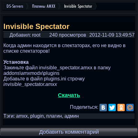
DS-Servers
Плагины AMXX
Invisible Spectator
Invisible Spectator
Добавил: root
240 просмотров
2012-11-09 13:49:57
Когда админ находится в спектаторах, его не видно в
списке спектаторов!
Установка
Закиньте файл invisible_spectator.amxx в папку
addons\amxmodx\plugins
Добавьте в файл plugins.ini строчку
invisible_spectator.amxx
Скачать
Поделиться:
Тэги: amxx, plugin, плагин, админ
Добавить комментарий