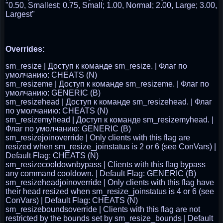
"0.50, Smallest; 0.75, Small; 1.00, Normal; 2.00, Large; 3.00,
Largest"
Overrides:
sm_resize | Доступ к команде sm_resize. | Флаг по
умолчанию: CHEATS (N)
sm_resizeme | Доступ к команде sm_resizeme. | Флаг по
умолчанию: GENERIC (B)
sm_resizehead | Доступ к команде sm_resizehead. | Флаг
по умолчанию: CHEATS (N)
sm_resizemyhead | Доступ к команде sm_resizemyhead. |
Флаг по умолчанию: GENERIC (B)
sm_resizejoinoverride | Only clients with this flag are
resized when sm_resize_joinstatus is 2 or 6 (see ConVars) |
Default Flag: CHEATS (N)
sm_resizecooldownbypass | Clients with this flag bypass
any command cooldown. | Default Flag: GENERIC (B)
sm_resizeheadjoinoverride | Only clients with this flag have
their head resized when sm_resize_joinstatus is 4 or 6 (see
ConVars) | Default Flag: CHEATS (N)
sm_resizeboundsoverride | Clients with this flag are not
restricted by the bounds set by sm_resize_bounds | Default