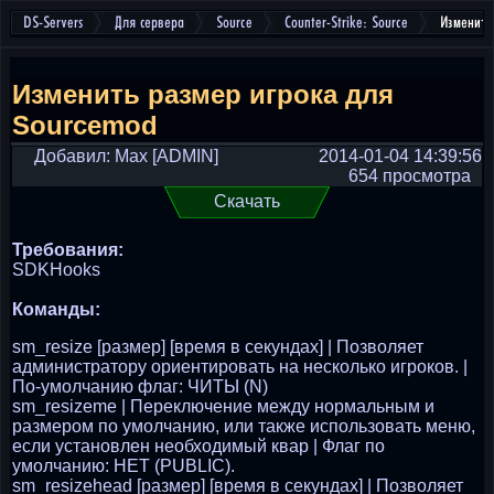
DS-Servers
Для сервера
Source
Counter-Strike: Source
Изменить
Изменить размер игрока для
Sourcemod
Добавил: Max [ADMIN]
2014-01-04 14:39:56
654 просмотра
Скачать
Требования:
SDKHooks
Команды:
sm_resize [размер] [время в секундах] | Позволяет
администратору ориентировать на несколько игроков. |
По-умолчанию флаг: ЧИТЫ (N)
sm_resizeme | Переключение между нормальным и
размером по умолчанию, или также использовать меню,
если установлен необходимый квар | Флаг по
умолчанию: НЕТ (PUBLIC).
sm_resizehead [размер] [время в секундах] | Позволяет