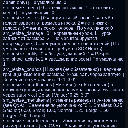
admin only) | По умолчанию: 0
sm_resize_menu | 0 = отключить меню, 1 = включить
меню | По умолчанию: 0
sm_resize_voices | 0 = нормальный голос, 1 = тембр
голоса зависит от размера игрока, 2 = нет низких
голосов, 3 = нет высоких голосов | По умолчанию: 0
sm_resize_damage | 0 = нормальный урон, 1 = урон
зависит от размера, 2 = не масштабируются
повреждение, 3 = нет уменьшенных повреждений | По
умолчанию: 0 (для этого требуется SDKHooks)
sm_resize_notify | 0 = без уведомлений, 1 = Respect
sm_show_activity, 2 = уведомление всем | По умолчанию:
1
sm_resize_bounds | Нижняя (не обязательно) и верхние
границы изменения размера. Указывать через запятую. |
Значение по умолчанию: "0.1, 3.0"
sm_resize_headbounds | Нижняя (не обязательно) и
верхние границы изменения размера головы. Указывать
через запятую. | Default Value: "0.25, 3.0"
sm_resize_menuitems | Изменить размеры пунктов меню
(see Q&A). | Значение по умолчанию: "0.1, Smallest; 0.25,
Smaller; 0.50, Small; 1.00, Normal; 1.25, Large; 1.50,
Larger; 2.00, Largest"
sm_resize_headmenuitems | Изменения пунктов меню
размера головы (see Q&A). | Значение по умолчанию: