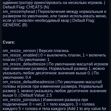
администратору ориентировать на несколько игроков. |
Default Flag: CHEATS (N)
sm_resizemyhead | Переключение между нормальным и
размером по умолчанию, или также использовать меню,
если установлен необходимый квар | Default Flag:
GENERIC (B)
Cvars:
sm_resize_version | Версия плагина.
sm_resize_enabled | 0 = выключить плагин, 1 = включить
плагин | По умолчанию: 1
sm_resize_defaultresize | По умолчанию масштаб игроков
при изменении размера. Нормальный размер 1, можно
указывать любое деситичное значение выше 0. | По
умолчанию: 0.4
sm_resize_defaultheadresize | По умолчанию масштаб
головы игроков при изменении размера. Нормальный
размер 1, можно указывать любое деситичное значение
выше 0. | Default Value: 2.5
sm_resize_joinstatus | Изменения размера при
подключении: 0 = нет, 1 = тело каждого, 3 = голова
каждого 5 = голова и тела каждого (Add 1 to any value for