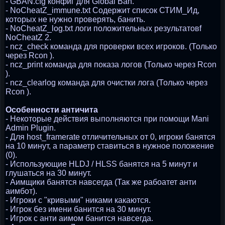
- GBAN.cfg конфиг для Global Ban.
- NoCheatZ_immune.txt Содержит список СТИМ_Ид,
которых не нужно проверять, банить.
- NoCheatZ_log.txt логи положительных результатовf
NoCheatZ 2.
- ncz_check команда для проверки всех игроков. (Только
через Rcon ).
- ncz_print команда для показа логов (Только через Rcon
).
- ncz_clearlog команда для очистки лога (Только через
Rcon ).
Особенности античита
- Некоторые действия выполняются при помощи Mani
Admin Plugin.
- Для host_framerate отличительных от 0, игроки банятся
на 10 минут, а параметр ставиться в нужное положение
(0).
- Использующие HLDJ / HLSS банятся на 5 минут и
глушаться на 30 минут.
- Аимщики банятся навсегда (Так же рабоатет анти
аимбот).
- Игроки с "кривыми" никами какаются.
- Игрок без имени банится на 30 минут.
- Игрок с анти аимом банится навсегда.