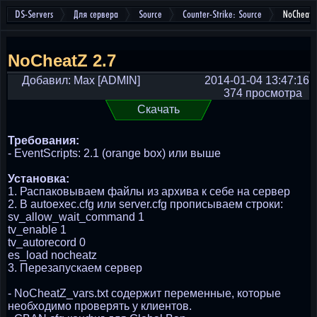
DS-Servers
Для сервера
Source
Counter-Strike: Source
NoCheatZ
NoCheatZ 2.7
Добавил: Max [ADMIN]
2014-01-04 13:47:16
374 просмотра
Скачать
Требования:
- EventScripts: 2.1 (orange box) или выше
Установка:
1. Распаковываем файлы из архива к себе на сервер
2. В autoexec.cfg или server.cfg прописываем строки:
sv_allow_wait_command 1
tv_enable 1
tv_autorecord 0
es_load nocheatz
3. Перезапускаем сервер
- NoCheatZ_vars.txt содержит переменные, которые
необходимо проверять у клиентов.