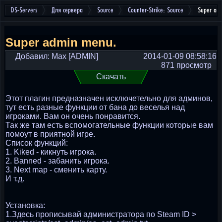
DS-Servers
Для сервера
Source
Counter-Strike: Source
Super ad
Super admin menu.
Добавил: Max [ADMIN]
2014-01-09 08:58:16
871 просмотр
Скачать
Этот плагин предназначен исключетельно для админов,
тут есть разные функции от бана до веселья над
игроками. Вам он очень понравится.
Так же там есть вспомогательные функции которые вам
помоут в приятной игре.
Список функций:
1. Kiked - кикнуть игрока.
2. Banned - забанить игрока.
3. Next map - сменить карту.
И т.д.
Установка:
1.Здесь прописывай администратора по Steam ID >