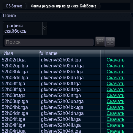
DS-Servers
Файлы ресурсов игр на движке GoldSource
Поиск
Графика,
скайбоксы
Имя
fullname
52h02rt.tga
gfx/env/52h02rt.tga
Скачать
52h02up.tga
gfx/env/52h02up.tga
Скачать
52h03bk.tga
gfx/env/52h03bk.tga
Скачать
52h03dn.tga
gfx/env/52h03dn.tga
Скачать
52h03ft.tga
gfx/env/52h03ft.tga
Скачать
52h03lf.tga
gfx/env/52h03lf.tga
Скачать
52h03rt.tga
gfx/env/52h03rt.tga
Скачать
52h03up.tga
gfx/env/52h03up.tga
Скачать
52h04bk.tga
gfx/env/52h04bk.tga
Скачать
52h04dn.tga
gfx/env/52h04dn.tga
Скачать
52h04ft.tga
gfx/env/52h04ft.tga
Скачать
52h04lf.tga
gfx/env/52h04lf.tga
Скачать
52h04rt.tga
gfx/env/52h04rt.tga
Скачать