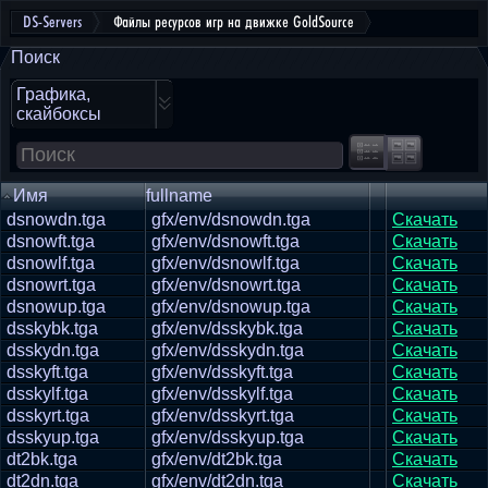
DS-Servers
Файлы ресурсов игр на движке GoldSource
Поиск
Графика,
скайбоксы
Имя
fullname
dsnowdn.tga
gfx/env/dsnowdn.tga
Скачать
dsnowft.tga
gfx/env/dsnowft.tga
Скачать
dsnowlf.tga
gfx/env/dsnowlf.tga
Скачать
dsnowrt.tga
gfx/env/dsnowrt.tga
Скачать
dsnowup.tga
gfx/env/dsnowup.tga
Скачать
dsskybk.tga
gfx/env/dsskybk.tga
Скачать
dsskydn.tga
gfx/env/dsskydn.tga
Скачать
dsskyft.tga
gfx/env/dsskyft.tga
Скачать
dsskylf.tga
gfx/env/dsskylf.tga
Скачать
dsskyrt.tga
gfx/env/dsskyrt.tga
Скачать
dsskyup.tga
gfx/env/dsskyup.tga
Скачать
dt2bk.tga
gfx/env/dt2bk.tga
Скачать
dt2dn.tga
gfx/env/dt2dn.tga
Скачать