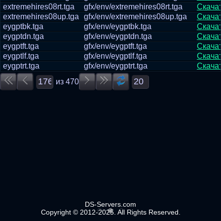
extremehires08rt.tga
gfx/env/extremehires08rt.tga
Скача
extremehires08up.tga
gfx/env/extremehires08up.tga
Скача
eygptbk.tga
gfx/env/eygptbk.tga
Скача
eygptdn.tga
gfx/env/eygptdn.tga
Скача
eygptft.tga
gfx/env/eygptft.tga
Скача
eygptlf.tga
gfx/env/eygptlf.tga
Скача
eygptrt.tga
gfx/env/eygptrt.tga
Скача
из
470
DS-Servers.com
Copyright © 2012-2025. All Rights Reserved.