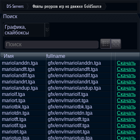
DS-Servers
Файлы ресурсов игр на движке GoldSource
Поиск
Графика,
скайбоксы
Имя
fullname
mariolanddn.tga
gfx/env/mariolanddn.tga
Скачать
mariolandft.tga
gfx/env/mariolandft.tga
Скачать
mariolandlf.tga
gfx/env/mariolandlf.tga
Скачать
mariolandrt.tga
gfx/env/mariolandrt.tga
Скачать
mariolandup.tga
gfx/env/mariolandup.tga
Скачать
mariolf.tga
gfx/env/mariolf.tga
Скачать
mariort.tga
gfx/env/mariort.tga
Скачать
mariotbk.tga
gfx/env/mariotbk.tga
Скачать
mariotdn.tga
gfx/env/mariotdn.tga
Скачать
mariotft.tga
gfx/env/mariotft.tga
Скачать
mariotlf.tga
gfx/env/mariotlf.tga
Скачать
mariotrt.tga
gfx/env/mariotrt.tga
Скачать
mariotup.tga
gfx/env/mariotup.tga
Скачать