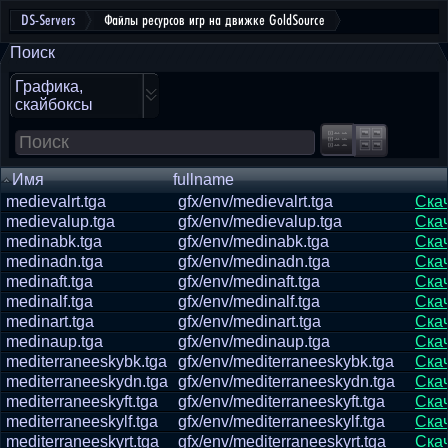
DS-Servers
Файлы ресурсов игр на движке GoldSource
Поиск
Графика,
скайбоксы
Имя
fullname
medievalrt.tga
gfx/env/medievalrt.tga
Ска
medievalup.tga
gfx/env/medievalup.tga
Ска
medinabk.tga
gfx/env/medinabk.tga
Ска
medinadn.tga
gfx/env/medinadn.tga
Ска
medinaft.tga
gfx/env/medinaft.tga
Ска
medinalf.tga
gfx/env/medinalf.tga
Ска
medinart.tga
gfx/env/medinart.tga
Ска
medinaup.tga
gfx/env/medinaup.tga
Ска
mediterraneeskybk.tga
gfx/env/mediterraneeskybk.tga
Ска
mediterraneeskydn.tga
gfx/env/mediterraneeskydn.tga
Ска
mediterraneeskyft.tga
gfx/env/mediterraneeskyft.tga
Ска
mediterraneeskylf.tga
gfx/env/mediterraneeskylf.tga
Ска
mediterraneeskyrt.tga
gfx/env/mediterraneeskyrt.tga
Ска