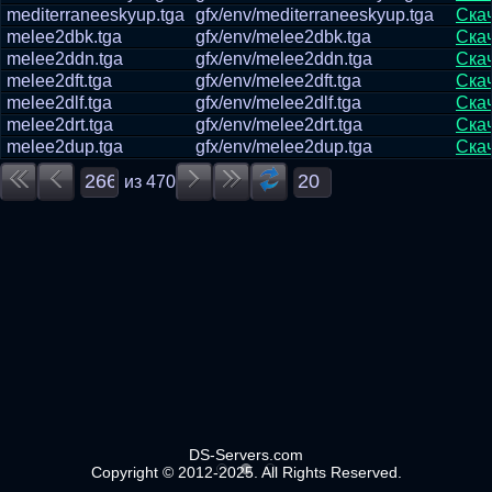
mediterraneeskyup.tga
gfx/env/mediterraneeskyup.tga
Ска
melee2dbk.tga
gfx/env/melee2dbk.tga
Ска
melee2ddn.tga
gfx/env/melee2ddn.tga
Ска
melee2dft.tga
gfx/env/melee2dft.tga
Ска
melee2dlf.tga
gfx/env/melee2dlf.tga
Ска
melee2drt.tga
gfx/env/melee2drt.tga
Ска
melee2dup.tga
gfx/env/melee2dup.tga
Ска
из
470
DS-Servers.com
Copyright © 2012-2025. All Rights Reserved.