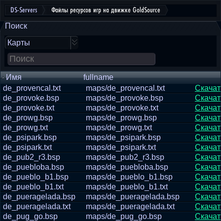
DS-Servers
Файлы ресурсов игр на движке GoldSource
Поиск
Карты
Имя
fullname
de_provencal.txt
maps/de_provencal.txt
Скачат
de_provoke.bsp
maps/de_provoke.bsp
Скачат
de_provoke.txt
maps/de_provoke.txt
Скачат
de_prowg.bsp
maps/de_prowg.bsp
Скачат
de_prowg.txt
maps/de_prowg.txt
Скачат
de_psipark.bsp
maps/de_psipark.bsp
Скачат
de_psipark.txt
maps/de_psipark.txt
Скачат
de_pub2_r3.bsp
maps/de_pub2_r3.bsp
Скачат
de_puebloba.bsp
maps/de_puebloba.bsp
Скачат
de_pueblo_b1.bsp
maps/de_pueblo_b1.bsp
Скачат
de_pueblo_b1.txt
maps/de_pueblo_b1.txt
Скачат
de_pueragelada.bsp
maps/de_pueragelada.bsp
Скачат
de_pueragelada.txt
maps/de_pueragelada.txt
Скачат
de_pug_go.bsp
maps/de_pug_go.bsp
Скачат