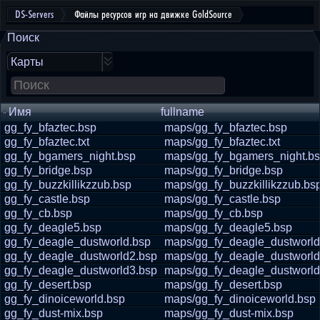
DS-Servers
Файлы ресурсов игр на движке GoldSource
Поиск
Карты
Имя
fullname
gg_fy_bfaztec.bsp
maps/gg_fy_bfaztec.bsp
gg_fy_bfaztec.txt
maps/gg_fy_bfaztec.txt
gg_fy_bgamers_night.bsp
maps/gg_fy_bgamers_night.b
gg_fy_bridge.bsp
maps/gg_fy_bridge.bsp
gg_fy_buzzkillikzzub.bsp
maps/gg_fy_buzzkillikzzub.bs
gg_fy_castle.bsp
maps/gg_fy_castle.bsp
gg_fy_cb.bsp
maps/gg_fy_cb.bsp
gg_fy_deagle5.bsp
maps/gg_fy_deagle5.bsp
gg_fy_deagle_dustworld.bsp
maps/gg_fy_deagle_dustworld
gg_fy_deagle_dustworld2.bsp
maps/gg_fy_deagle_dustworld
gg_fy_deagle_dustworld3.bsp
maps/gg_fy_deagle_dustworld
gg_fy_desert.bsp
maps/gg_fy_desert.bsp
gg_fy_dinoiceworld.bsp
maps/gg_fy_dinoiceworld.bsp
gg_fy_dust-mix.bsp
maps/gg_fy_dust-mix.bsp