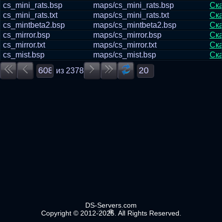
cs_mini_rats.bsp
maps/cs_mini_rats.bsp
Ск
cs_mini_rats.txt
maps/cs_mini_rats.txt
Ск
cs_mintbeta2.bsp
maps/cs_mintbeta2.bsp
Ск
cs_mirror.bsp
maps/cs_mirror.bsp
Ск
cs_mirror.txt
maps/cs_mirror.txt
Ск
cs_mist.bsp
maps/cs_mist.bsp
Ск
из
2378
DS-Servers.com
Copyright © 2012-2025. All Rights Reserved.