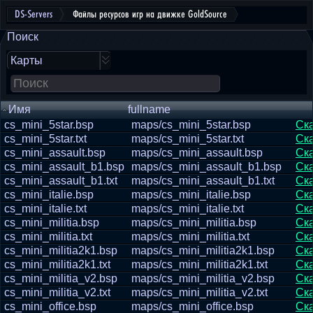
DS-Servers
Файлы ресурсов игр на движке GoldSource
Поиск
Карты
Имя
fullname
cs_mini_5star.bsp
maps/cs_mini_5star.bsp
Ск
cs_mini_5star.txt
maps/cs_mini_5star.txt
Ск
cs_mini_assault.bsp
maps/cs_mini_assault.bsp
Ск
cs_mini_assault_b1.bsp
maps/cs_mini_assault_b1.bsp
Ск
cs_mini_assault_b1.txt
maps/cs_mini_assault_b1.txt
Ск
cs_mini_italie.bsp
maps/cs_mini_italie.bsp
Ск
cs_mini_italie.txt
maps/cs_mini_italie.txt
Ск
cs_mini_militia.bsp
maps/cs_mini_militia.bsp
Ск
cs_mini_militia.txt
maps/cs_mini_militia.txt
Ск
cs_mini_militia2k1.bsp
maps/cs_mini_militia2k1.bsp
Ск
cs_mini_militia2k1.txt
maps/cs_mini_militia2k1.txt
Ск
cs_mini_militia_v2.bsp
maps/cs_mini_militia_v2.bsp
Ск
cs_mini_militia_v2.txt
maps/cs_mini_militia_v2.txt
Ск
cs_mini_office.bsp
maps/cs_mini_office.bsp
Ск