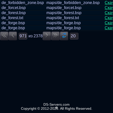
de_forbidden_zone.bsp
maps/de_forbidden_zone.bsp
Ска
de_forcet.bsp
maps/de_forcet.bsp
Ска
de_forest.bsp
maps/de_forest.bsp
Ска
de_forest.txt
maps/de_forest.txt
Ска
de_forge.bsp
maps/de_forge.bsp
Ска
de_forge.bsp
maps/de_forge.bsp
Ска
из
2378
DS-Servers.com
Copyright © 2012-2025. All Rights Reserved.