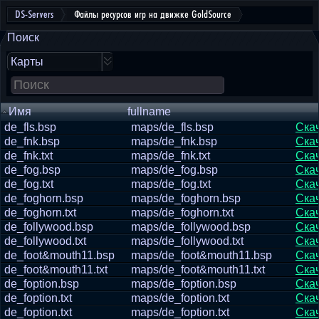
DS-Servers
Файлы ресурсов игр на движке GoldSource
Поиск
Карты
Имя
fullname
de_fls.bsp
maps/de_fls.bsp
Ска
de_fnk.bsp
maps/de_fnk.bsp
Ска
de_fnk.txt
maps/de_fnk.txt
Ска
de_fog.bsp
maps/de_fog.bsp
Ска
de_fog.txt
maps/de_fog.txt
Ска
de_foghorn.bsp
maps/de_foghorn.bsp
Ска
de_foghorn.txt
maps/de_foghorn.txt
Ска
de_follywood.bsp
maps/de_follywood.bsp
Ска
de_follywood.txt
maps/de_follywood.txt
Ска
de_foot&mouth11.bsp
maps/de_foot&mouth11.bsp
Ска
de_foot&mouth11.txt
maps/de_foot&mouth11.txt
Ска
de_foption.bsp
maps/de_foption.bsp
Ска
de_foption.txt
maps/de_foption.txt
Ска
de_foption.txt
maps/de_foption.txt
Ска