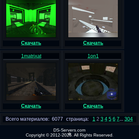
Скачать
Скачать
1matrixat
1on1
Скачать
Скачать
Всего материалов: 6077
страница:
1
2
3
4
5
6
7
...
304
DS-Servers.com
Copyright © 2012-2025. All Rights Reserved.