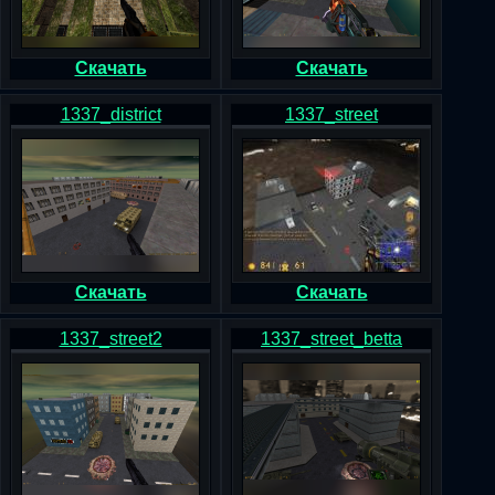
Скачать
Скачать
1337_district
1337_street
Скачать
Скачать
1337_street2
1337_street_betta