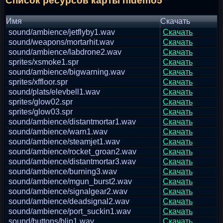
Список ресурсов карты hldemo5
Имя
Скачать
sound/ambience/jetflyby1.wav
Скачать
sound/weapons/mortarhit.wav
Скачать
sound/ambience/labdrone2.wav
Скачать
sprites/xsmoke1.spr
Скачать
sound/ambience/bigwarning.wav
Скачать
sprites/xffloor.spr
Скачать
sound/plats/elevbell1.wav
Скачать
sprites/glow02.spr
Скачать
sprites/glow03.spr
Скачать
sound/ambience/distantmortar1.wav
Скачать
sound/ambience/warn1.wav
Скачать
sound/ambience/steamjet1.wav
Скачать
sound/ambience/rocket_groan2.wav
Скачать
sound/ambience/distantmortar3.wav
Скачать
sound/ambience/burning3.wav
Скачать
sound/ambience/mgun_burst2.wav
Скачать
sound/ambience/signalgear2.wav
Скачать
sound/ambience/deadsignal2.wav
Скачать
sound/ambience/port_suckin1.wav
Скачать
sound/buttons/blip1.wav
Скачать