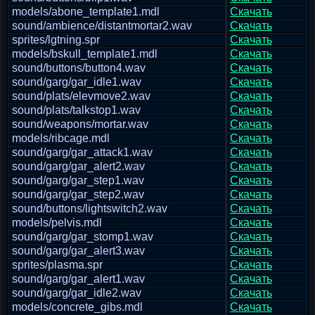
models/abone_template1.mdl
Скачать
sound/ambience/distantmortar2.wav
Скачать
sprites/lgtning.spr
Скачать
models/bskull_template1.mdl
Скачать
sound/buttons/button4.wav
Скачать
sound/garg/gar_idle1.wav
Скачать
sound/plats/elevmove2.wav
Скачать
sound/plats/talkstop1.wav
Скачать
sound/weapons/mortar.wav
Скачать
models/ribcage.mdl
Скачать
sound/garg/gar_attack1.wav
Скачать
sound/garg/gar_alert2.wav
Скачать
sound/garg/gar_step1.wav
Скачать
sound/garg/gar_step2.wav
Скачать
sound/buttons/lightswitch2.wav
Скачать
models/pelvis.mdl
Скачать
sound/garg/gar_stomp1.wav
Скачать
sound/garg/gar_alert3.wav
Скачать
sprites/plasma.spr
Скачать
sound/garg/gar_alert1.wav
Скачать
sound/garg/gar_idle2.wav
Скачать
models/concrete_gibs.mdl
Скачать