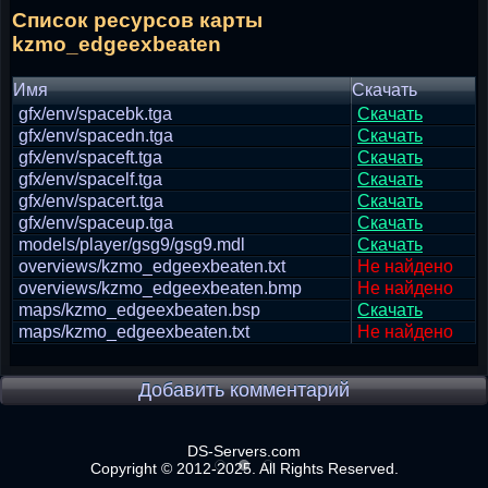
Список ресурсов карты
kzmo_edgeexbeaten
Имя
Скачать
gfx/env/spacebk.tga
Скачать
gfx/env/spacedn.tga
Скачать
gfx/env/spaceft.tga
Скачать
gfx/env/spacelf.tga
Скачать
gfx/env/spacert.tga
Скачать
gfx/env/spaceup.tga
Скачать
models/player/gsg9/gsg9.mdl
Скачать
overviews/kzmo_edgeexbeaten.txt
Не найдено
overviews/kzmo_edgeexbeaten.bmp
Не найдено
maps/kzmo_edgeexbeaten.bsp
Скачать
maps/kzmo_edgeexbeaten.txt
Не найдено
Добавить комментарий
DS-Servers.com
Copyright © 2012-2025. All Rights Reserved.