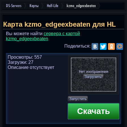
DS-Servers
Карты
Half-Life
kzmo_edgeexbeaten
Карта kzmo_edgeexbeaten для HL
Вы можете найти
cервера с картой
kzmo_edgeexbeaten
Поделиться:
Просмотры: 557
Загрузки: 27
Описание отсутствует
Нет изображения
Загрузить!
Запустить
Скачать