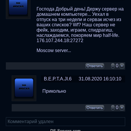
Господа Добрый день! Держу сервер на
домашнем компьютере... Уехал в
отпуск на три недели и сервак исчез из
ваших списков? Wf? Наш сервер не
фейк, заходим, играем, спидрагиш,
наслаждаемся, покоряем мир half-life.
176.107.244.18:27272
Moscow server...
0
Ответить
-
+
B.E.P.T.A.JI.6
31.08.2020 16:10:10
Прикольно
0
Ответить
-
+
Комментарий удален
DS-Servers.com