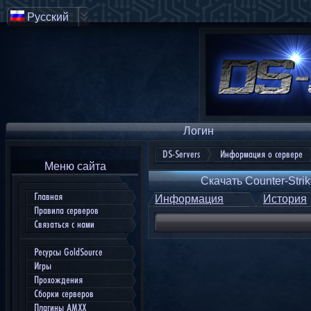
Русский
Логин
DS-Servers
Информация о сервере
Меню сайта
Скачать Counter-Strik
Главная
Информация
История
Правила серверов
Связаться с нами
Ресурсы GoldSource
Игры
Прохождения
Сборки серверов
Плагины AMXX