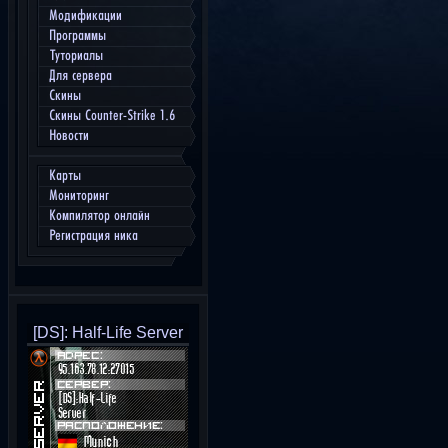
Модификации
Программы
Туториалы
Для сервера
Скины
Скины Counter-Strike 1.6
Новости
Карты
Мониторинг
Компилятор онлайн
Регистрация ника
[DS]: Half-Life Server