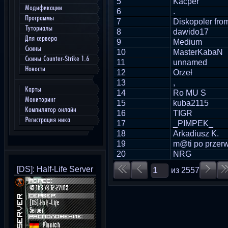
5
Kacper
Модификации
6
.
Программы
7
Diskopoler from
Туториалы
8
dawido17
Для сервера
9
Medium
Скины
10
MasterKabaN
Скины Counter-Strike 1.6
11
unnamed
Новости
12
Orzeł
13
,
Карты
14
Ro MU S
Мониторинг
15
kuba2115
Компилятор онлайн
16
TIGR
Регистрация ника
17
_PIMPEK_
18
Arkadiusz K.
19
m@ti po przerw
20
NRG
[DS]: Half-Life Server
из
2557