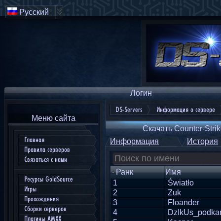
Русский
Логин
DS-Servers
Информация о сервере
Меню сайта
Скачать Counter-Strik
Главная
Информация
История
Правила серверов
Связаться с нами
Ранк
Имя
Ресурсы GoldSource
1
Światło
Игры
2
Zuk
Прохождения
3
Floander
Сборки серверов
4
DzIkUs_podkar
Плагины AMXX