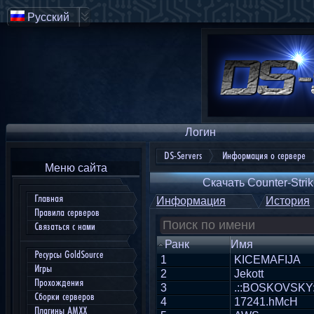
Русский
Логин
DS-Servers
Информация о сервере
Меню сайта
Скачать Counter-Strik
Главная
Информация
История
Правила серверов
Связаться с нами
Ранк
Имя
Ресурсы GoldSource
1
KICEMAFIJA
Игры
2
Jekott
Прохождения
3
.::BOSKOVSKY:
Сборки серверов
4
17241.hMcH
Плагины AMXX