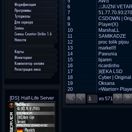
5
AWS
Модификации
6
.::JUZNI VETAR:
Программы
7
51.77.70.93:27
Туториалы
8
CSDOWN | Origi
Для сервера
9
Player(X)
Скины
10
MarshaLL
Скины Counter-Strike 1.6
11
SAMIKADZE
Новости
12
proc tolik pijou
13
markel!!!
Карты
14
Pawunia
Мониторинг
15
bjaren
Компилятор онлайн
16
ricardinho
Регистрация ника
17
}I{EKA LSD
18
Cyber | Original
19
Oksana
20
<Warrior> Playe
[DS]: Half-Life Server
из
571