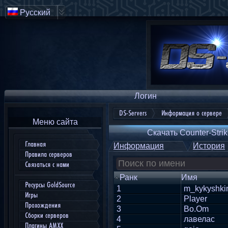
Русский
Логин
DS-Servers
Информация о сервере
Меню сайта
Скачать Counter-Strik
Главная
Информация
История
Правила серверов
Связаться с нами
Ранк
Имя
Ресурсы GoldSource
1
m_kykyshki
Игры
2
Player
Прохождения
3
Bo.Om
Сборки серверов
4
лавелас
Плагины AMXX