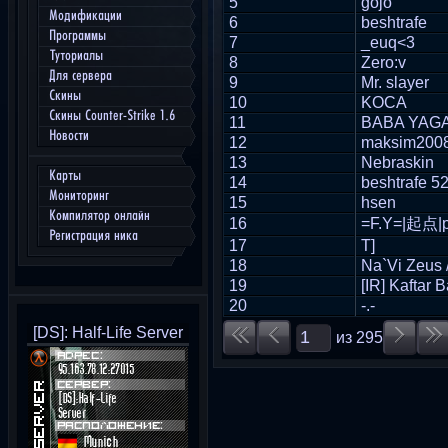
5
gojo
Модификации
6
beshtrafe
Программы
7
_euq<3
Туториалы
8
Zero:v
Для сервера
9
Mr. slayer
Скины
10
KOCA
Скины Counter-Strike 1.6
11
BABA YAG
Новости
12
maksim200
13
Nebraskin
Карты
14
beshtrafe 5
Мониторинг
15
hsen
Компилятор онлайн
16
=F.Y=|起点|
Регистрация ника
17
T]
18
Na`Vi Zeus 
19
[IR] Kaftar 
20
-.-
[DS]: Half-Life Server
из
295