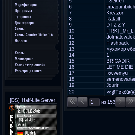
5
_SekreT_
Модификации
6
tripagainbitc
Программы
7
Kreazor
Туториалы
8
Rafaill
Для сервера
9
D I Z Z Y
Скины
10
[TRK] _Mr_L
Скины Counter-Strike 1.6
11
dolmatovale
Новости
12
Flashback
13
мухомор еб
Карты
14
1
Мониторинг
15
BRIGADIR
Компилятор онлайн
16
LET ME DIE
Регистрация ника
17
ixwvemyu
18
semenovart
19
Jourin
20
≪⪓Тøķčúч҈н꙰
[DS]: Half-Life Server
из
153