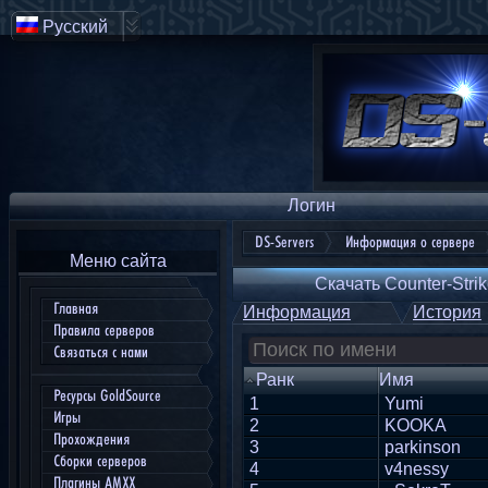
Русский
Логин
DS-Servers
Информация о сервере
Меню сайта
Скачать Counter-Strik
Главная
Информация
История
Правила серверов
Связаться с нами
Ранк
Имя
Ресурсы GoldSource
1
Yumi
Игры
2
KOOKA
Прохождения
3
parkinson
Сборки серверов
4
v4nessy
Плагины AMXX