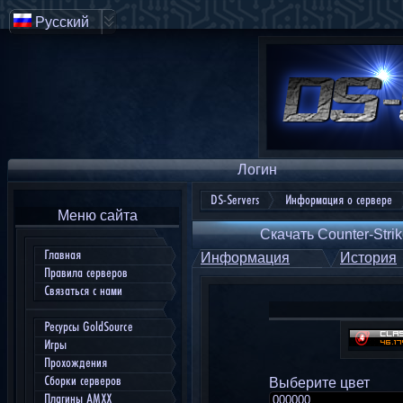
Русский
Логин
DS-Servers
Информация о сервере
Меню сайта
Скачать Counter-Strik
Главная
Информация
История
Правила серверов
Связаться с нами
Ресурсы GoldSource
Игры
Прохождения
Сборки серверов
Выберите цвет
Плагины AMXX