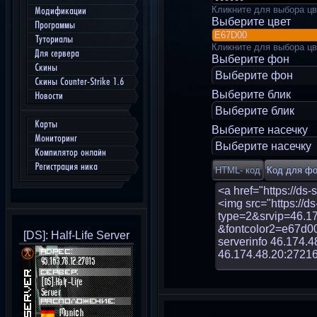
Кликните для выбора цв
Модификации
Выберите цвет
Программы
Туториалы
Кликните для выбора цв
Для сервера
Выберите фон
Скины
Выберите фон
Скины Counter-Strike 1.6
Выберите блик
Новости
Выберите блик
Карты
Выберите насечку
Мониторинг
Выберите насечку
Компилятор онлайн
Регистрация ника
[DS]: Half-Life Server